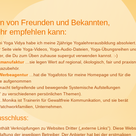
n von Freunden und Bekannten,
ehr empfehlen kann:
 Yoga Vidya habe ich meine 2jährige Yogalehrerausbildung absolviert
er Seite viele Yoga-Videos, Yoga-Audio-Dateien, Yoga-Übungsreihen un
er, die Du zum Üben zuhause supergut verwenden kannst. :-)
amanufaktur
…sie legen Wert auf regional, ökologisch, fair und praxis
gazubehör.
 Werbeagentur
…hat die Yogafotos für meine Homepage und für die
ate aufgenommen
cht tiefgreifende und bewegende Systemische Aufstellungen
n“ zu verschiedenen persönlichen Themen).
Monika ist Trainerin für Gewaltfreie Kommunikation, und sie berät
Patchworkfamilien, Unternehmen.
sschluss:
thält Verknüpfungen zu Websites Dritter („externe Links“). Diese Webs
aftung der jeweiligen Betreiber. Der Anbieter hat bei der erstmaligen