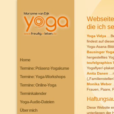
Webseite
die ich s
Yoga Vidya
…Bei
findest auf dies
Yoga-Asana-Bild
Bausinger Yog
hergestelltes Yo
Home
teufelgraphics
Yogaflyer/-plak
Termine: Präsenz-Yogakurse
Anita Danen
…ma
Termine: Yoga-Workshops
(„Familienstelle
Monika Weber
…
Termine: Online-Yoga
Frauen, Paare, 
Terminkalender
Haftungsau
Yoga-Audio-Dateien
Diese Website en
Über mich
unterliegen der H