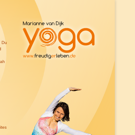
. Du
d
nah
ites